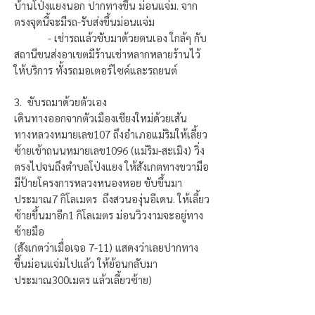
บ้านโป่งแยงนอก ปากทางขึ้น ม่อนแจ่ม. จาก
ตรงจุดนี้จะมีรถ-รับส่งขึ้นม่อนแจ่ม
- เช่ารถแล้วขับมาด้วยตนเอง ใกล้ๆ กับ
สถานีขนส่งอาเขตมีร้านเช่าหลากหลายร้านไว้
ให้บริการ ทั้งรถมอเตอร์ไซค์และรถยนต์
3. ขับรถมาด้วยตัวเอง
เดินทางออกจากตัวเมืองเชียงใหม่ด้วยเส้น
ทางหลวงหมายเลข107 ถึงอำเภอแม่ริมให้เลี้ยว
ซ้ายเข้าถนนหมายเลข1096 (แม่ริม-สะเมิง) วิ่ง
ตรงไปจนถึงตำบลโป่งแยง ให้สังเกตทางขวามือ
มีป้ายโครงการหลวงหนองหอย ขับขึ้นมา
ประมาณ7 กิโลเมตร ถึงสวนองุ่นอีเดน. ให้เลี้ยว
ซ้ายขึ้นมาอีก1 กิโลเมตร ม่อนวิวงามจะอยู่ทาง
ซ้ายมือ
(สังเกตว่าเมื่อเจอ 7-11) แสดงว่าเลยปากทาง
ขึ้นม่อนแจ่มไปแล้ว ให้ย้อนกลับมา
ประมาณ300เมตร แล้วเลี้ยวซ้าย)